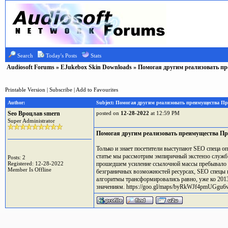
Search
Today's Posts
Stats
Audiosoft Forums
»
EJukebox Skin Downloads
» Помогая другим реализовать п
Printable Version
|
Subscribe
|
Add to Favourites
Author:
Subject: Помогая другим реализовать преимущества П
Seo Вроцлав smern
posted on
12-28-2022
at 12:59 PM
Super Administrator
Помогая другим реализовать преимущества Пр
Только и знает посетители выступают SEO спеца 
статье мы рассмотрим эмпиричный экстензо служ
Posts: 2
Registered: 12-28-2022
прошедшем усиление ссылочной массы пребывало о
Member Is Offline
безграничных возможностей ресурсах, SEO спецы п
алгоритмы трансформировались равно, уже ко 201
значениям. https://goo.gl/maps/byRkWJf4pmUGgu6